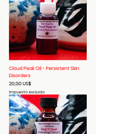
Cloud Peak Oil - Persistent Skin
Disorders
Precio
20,00 US$
Impuesto excluido