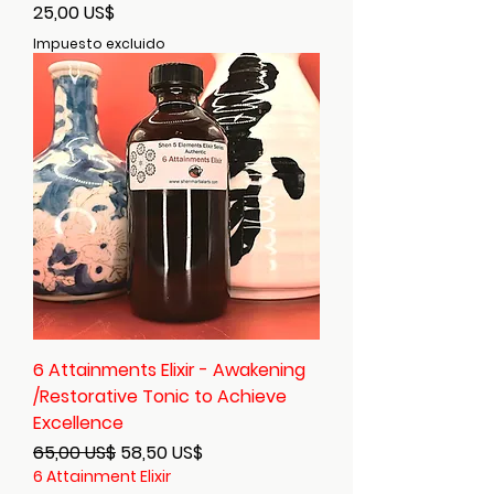
Precio
25,00 US$
Impuesto excluido
6 Attainments Elixir - Awakening
/Restorative Tonic to Achieve
Excellence
Precio
Precio de oferta
65,00 US$
58,50 US$
6 Attainment Elixir