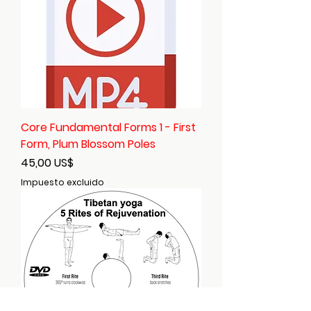
Core Fundamental Forms 1 - First
Form, Plum Blossom Poles
Precio
45,00 US$
Impuesto excluido
Kyle from
Mount Vernon
,
US
purchased
Daoist 3 Treasures -
Dit Da Jow Liniment
.
Verified
few
days
Verified
Verified
ago