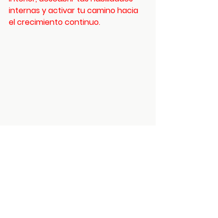
internas y activar tu camino hacia 
el crecimiento continuo.
Mount Vernon
US
Daoist 3 Treasures -
Dit Da Jow Liniment
Verified
few
days
Verified
Verified
ago
Shen Martial Arts 6 Attainments Elixir
El Elixir de 6 Logros de Shen no lo 
hará por usted y, en última 
instancia, es su convicción la que 