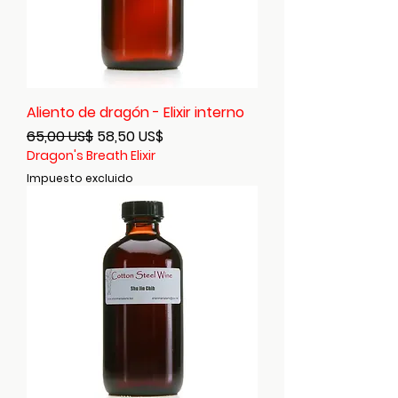
Aliento de dragón - Elixir interno
Precio
Precio de oferta
65,00 US$
58,50 US$
Dragon's Breath Elixir
Impuesto excluido