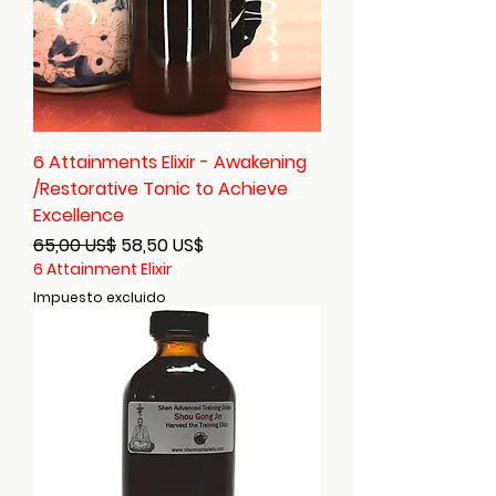
6 Attainments Elixir - Awakening
/Restorative Tonic to Achieve
Excellence
Precio
Precio de oferta
65,00 US$
58,50 US$
6 Attainment Elixir
Impuesto excluido