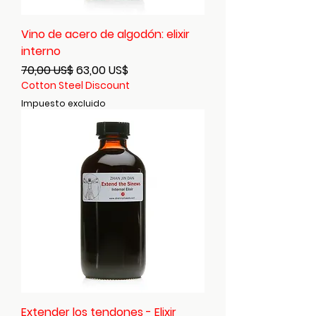
Vino de acero de algodón: elixir
interno
Precio
Precio de oferta
70,00 US$
63,00 US$
Cotton Steel Discount
Impuesto excluido
Extender los tendones - Elixir