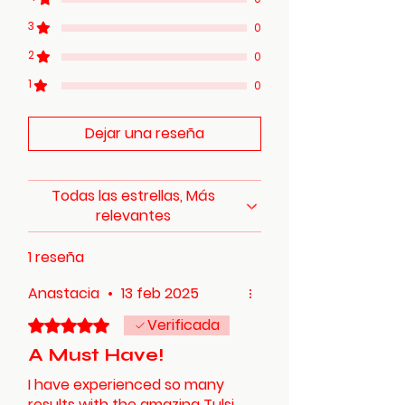
3
0
2
0
1
0
Dejar una reseña
Todas las estrellas, Más
relevantes
1 reseña
Anastacia
•
13 feb 2025
Verificada
Obtuvo 5 de 5 estrellas.
A Must Have!
I have experienced so many
results with the amazing Tulsi