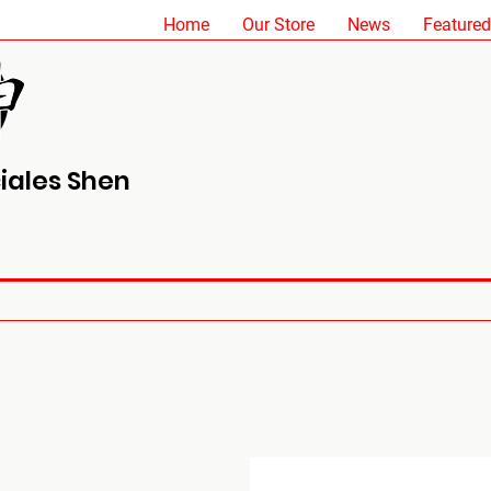
Home
Our Store
News
Featured
iales Shen