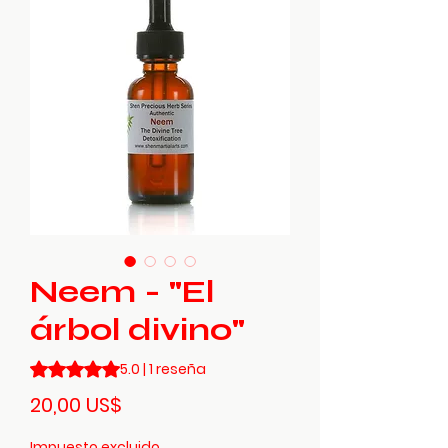
Neem - "El
árbol divino"
Según 1 reseña, la calificación es de 5.0 de 5 estrellas
5.0 | 1 reseña
Precio
20,00 US$
Impuesto excluido