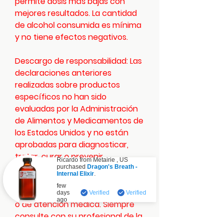
permite dosis más bajas con
mejores resultados. La cantidad
de alcohol consumida es mínima
y no tiene efectos negativos.
Descargo de responsabilidad: Las
declaraciones anteriores
realizadas sobre productos
específicos no han sido
evaluadas por la Administración
de Alimentos y Medicamentos de
los Estados Unidos y no están
aprobadas para diagnosticar,
tratar, curar o prevenir
Ricardo from
Metairie
,
US
enfermedades. Esto es para fines
purchased
Dragon's Breath -
Internal Elixir
.
informativos y no debe
Verified
few
considerarse un consejo médico
days
Verified
Verified
ago
o de atención médica. Siempre
consulte con su profesional de la