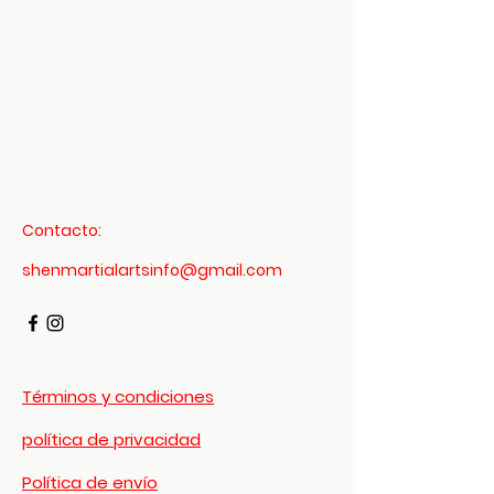
Contacto:
shenmartialartsinfo@gmail.com
Metairie
US
Dragon's Breath -
Términos y condiciones
Internal Elixir
Verified
few
política de privacidad
days
Verified
Verified
ago
Política de envío