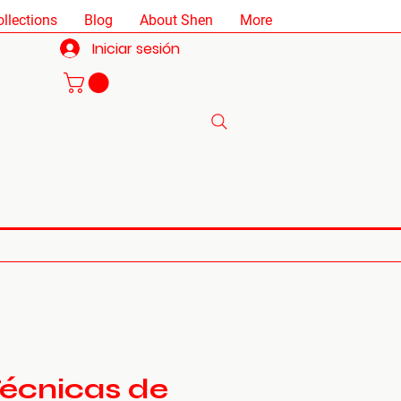
ollections
Blog
About Shen
More
Iniciar sesión
écnicas de