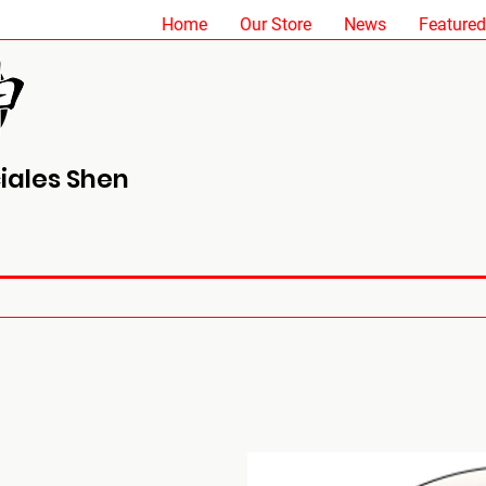
Home
Our Store
News
Featured
iales Shen