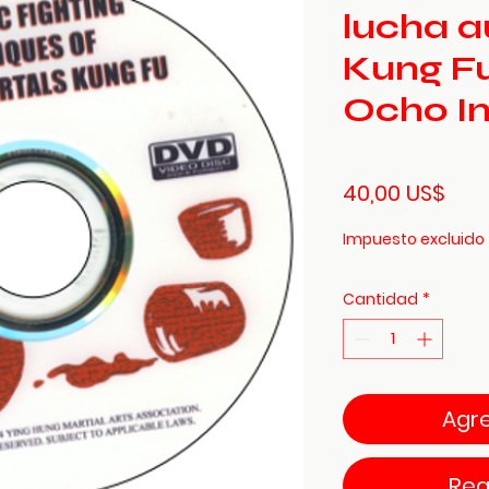
lucha a
Kung Fu
Ocho I
Prec
40,00 US$
Impuesto excluido
Cantidad
*
Agre
Rea