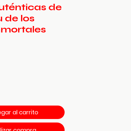
uténticas de
 de los
nmortales
io
gar al carrito
lizar compra