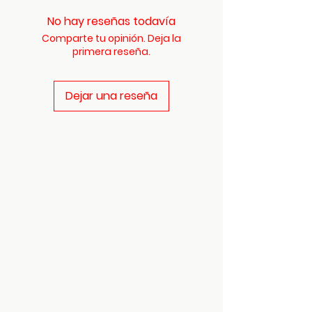
No hay reseñas todavía
Comparte tu opinión. Deja la
primera reseña.
Dejar una reseña
Mount Vernon
US
Daoist 3 Treasures -
Dit Da Jow Liniment
Verified